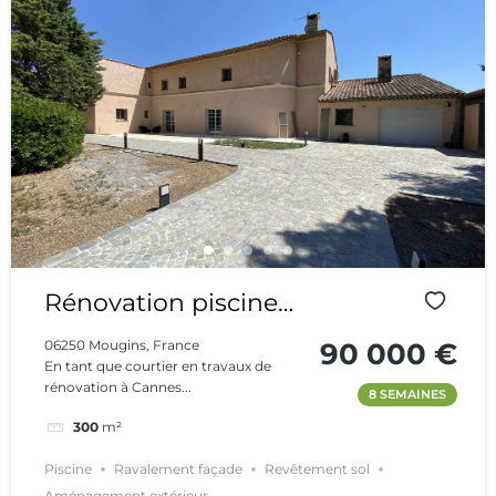
Rénovation piscine
et Aménagement
06250 Mougins, France
90 000 €
En tant que courtier en travaux de
d’extérieur
rénovation à Cannes...
8 SEMAINES
300
m²
Piscine
Ravalement façade
Revêtement sol
Aménagement extérieur