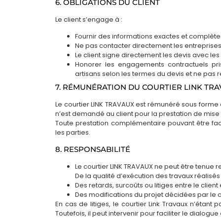
6. OBLIGATIONS DU CLIENT
Le client s’engage à :
Fournir des informations exactes et complètes
Ne pas contacter directement les entreprises a
Le client signe directement les devis avec les
Honorer les engagements contractuels pris
artisans selon les termes du devis et ne pas 
7. RÉMUNÉRATION DU COURTIER LINK TR
Le courtier LINK TRAVAUX est rémunéré sous forme 
n’est demandé au client pour la prestation de mise 
Toute prestation complémentaire pouvant être factu
les parties.
8. RESPONSABILITÉ
Le courtier LINK TRAVAUX ne peut être tenue 
De la qualité d’exécution des travaux réalisés 
Des retards, surcoûts ou litiges entre le client e
Des modifications du projet décidées par le cl
En cas de litiges, le courtier Link Travaux n’étant
Toutefois, il peut intervenir pour faciliter le dialogu