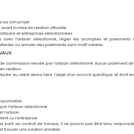
 sur son projet.
vant la mise en relation officielle.
 artisans et entreprises sélectionnées
 avec l’artisan sélectionné, régler les acomptes et paiements 
retarder ou annuler des paiements sans motif valable.
AVAUX
de commission versée par l’artisan sélectionné. Aucun paiement dir
en relation.
rée au client devra faire l’objet d’un accord spécifique et écrit en
responsable :
par l’artisan sélectionné.
t l’artisan.
ient ou l’entreprise.
 pas parti au contrat de travaux, il ne pourra pas être tenu responsab
e et trouver une solution amiable.