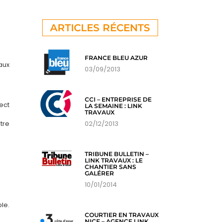
ARTICLES RÉCENTS
FRANCE BLEU AZUR
aux
03/09/2013
CCI – ENTREPRISE DE
ect
LA SEMAINE : LINK
TRAVAUX
02/12/2013
tre
TRIBUNE BULLETIN –
LINK TRAVAUX : LE
CHANTIER SANS
GALÉRER
10/01/2014
le.
COURTIER EN TRAVAUX
NICE – AGENCE LINK