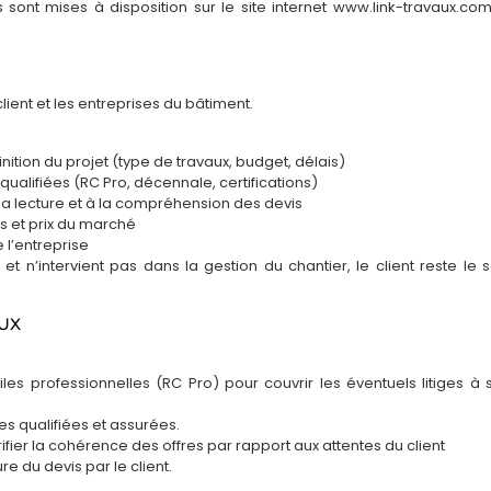
s sont mises à disposition sur le site internet www.link-travaux.com
à Vence
Appartement 4 pièces
Villa A
50 000 €
60 000 €
65 0
Antibes
Vence, France
10 SEMAINES
12 S
Aménagement
2
thermes
2
t
lient et les entreprises du bâtiment.
120
m²
80
Climatisation
Antibes, France
Anthéor
Revêtement sol
Raphaë
inition du projet (type de travaux, budget, délais)
Climatisation
maison
qualifiées (RC Pro, décennale, certifications)
Climati
Cloison placostil
la lecture et à la compréhension des devis
Cloison
Enduits
es et prix du marché
Enduit
Faux-plafond
 l’entreprise
Faux-p
 et n’intervient pas dans la gestion du chantier, le client reste le s
e
Fenêtres double-
Install
vitrage
Installation éléctrique
AUX
Peintu
Plombe
Peinture
es professionnelles (RC Pro) pour couvrir les éventuels litiges à 
Revête
Plomberie
Cuisine
Rénovation
ses qualifiées et assurées.
rifier la cohérence des offres par rapport aux attentes du client
Revêtement sol
e du devis par le client.
Appartement