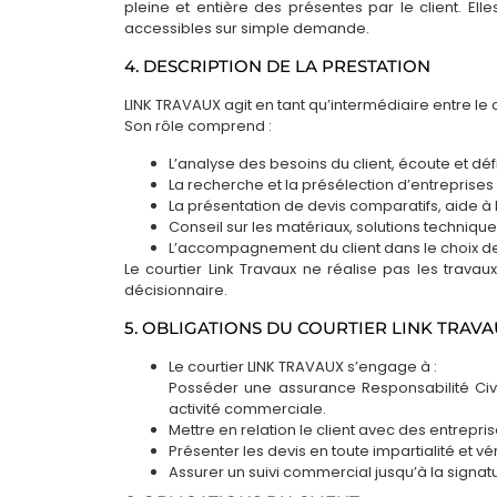
pleine et entière des présentes par le client. Elle
appartement 50m2
cuisine Pierre et
1
bain
50 000 €
accessibles sur simple demande.
Vacances
50
m²
10 SEMAINES
4. DESCRIPTION DE LA PRESTATION
06200 Nice, France
40
m²
Climatisation
LINK TRAVAUX agit en tant qu’intermédiaire entre le c
Roquebrune-sur-
Son rôle comprend :
Cloison placostil
Argens, France
Fenêtres double-
L’analyse des besoins du client, écoute et déf
Cloison placostil
vitrage
La recherche et la présélection d’entreprises 
Enduits
La présentation de devis comparatifs, aide à 
Revêtement sol
Faïence murale
Conseil sur les matériaux, solutions techniqu
Appartement
Faux-plafond
L’accompagnement du client dans le choix de
Le courtier Link Travaux ne réalise pas les travaux
Installation éléctriqu
décisionnaire.
Peinture
5. OBLIGATIONS DU COURTIER LINK TRAV
Plomberie
Le courtier LINK TRAVAUX s’engage à :
Revêtement sol
Posséder une assurance Responsabilité Civil
Cuisine
activité commerciale.
Mettre en relation le client avec des entrepri
Présenter les devis en toute impartialité et vé
Assurer un suivi commercial jusqu’à la signatur