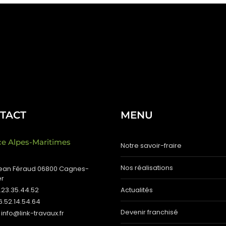
TACT
MENU
e Alpes-Maritimes
Notre savoir-fraire
Nos réalisations
Jean Féraud 06800 Cagnes-
er
4.23.35.44.52
Actualités
06.52.14.54.64
Devenir franchisé
 info@link-travaux.fr