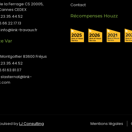
de la Ferrage CS 20005,
Contact
Cannes CEDEX
Récompenses Houzz
4.23.35.44.52
6.66.22.17.13
 info@link-travaux.fr
e Var
 Montgolfier 83600 Fréjus
4.23.35.44.52
6.61.63.81.07
 slasternat@link-
x.com
ropulsed by
LJ Consulting
Mentions légales