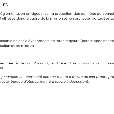
LLES
 réglementation en vigueur sur la protection des données personnel
t utilisées dans le cadre de la mission et ne seront pas partagées a
ponsable en cas d’événements de force majeure (catastrophe naturel
écution de sa mission.
herchée. À défaut d’accord, le différend sera soumis aux tribun
UX.
est juridiquement considéré comme maitre d’œuvre de son propre proj
hitecte, bureau d’études, maitre d’œuvre indépendant).