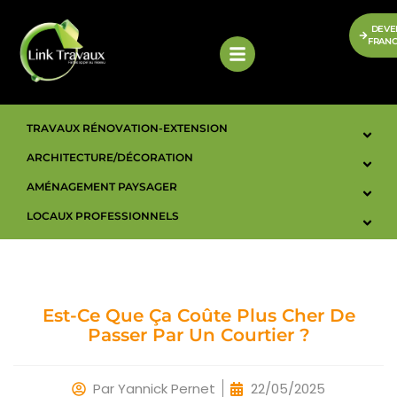
DEVE
FRANC
TRAVAUX RÉNOVATION-EXTENSION
ARCHITECTURE/DÉCORATION
AMÉNAGEMENT PAYSAGER
LOCAUX PROFESSIONNELS
Est-Ce Que Ça Coûte Plus Cher De
Passer Par Un Courtier ?
Par
Yannick Pernet
22/05/2025