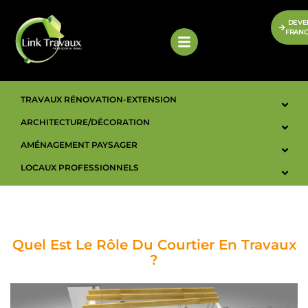
DEVE
FRANC
TRAVAUX RÉNOVATION-EXTENSION
ARCHITECTURE/DÉCORATION
AMÉNAGEMENT PAYSAGER
LOCAUX PROFESSIONNELS
Quel Est Le Rôle Du Courtier En Travaux
?