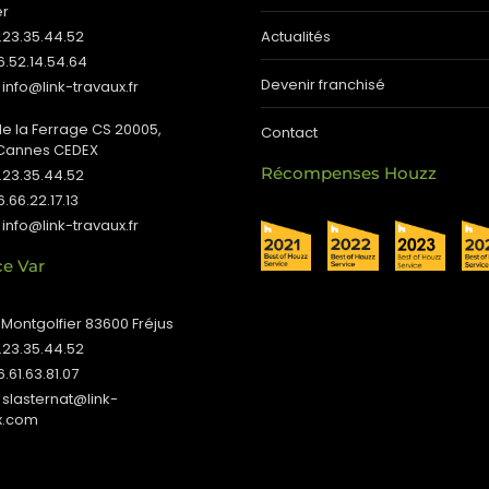
er
4.23.35.44.52
Actualités
06.52.14.54.64
Devenir franchisé
 info@link-travaux.fr
de la Ferrage CS 20005,
Contact
Cannes CEDEX
Récompenses Houzz
4.23.35.44.52
6.66.22.17.13
 info@link-travaux.fr
e Var
 Montgolfier 83600 Fréjus
4.23.35.44.52
6.61.63.81.07
 slasternat@link-
x.com