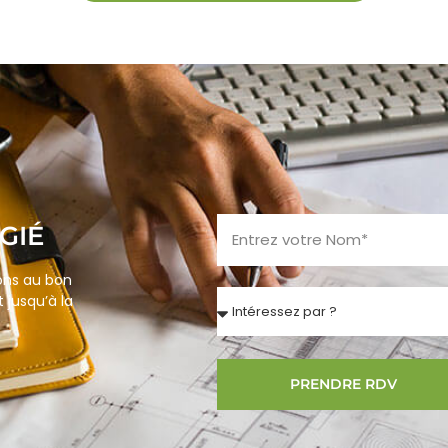
GIÉ
lons au bon
 jusqu’à la
PRENDRE RDV