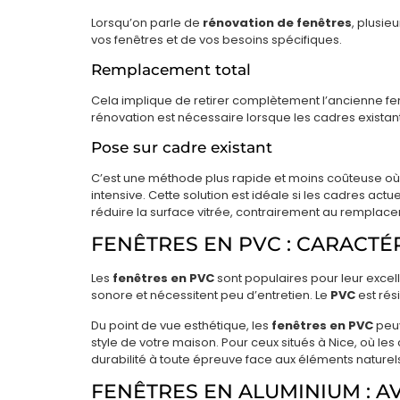
Lorsqu’on parle de
rénovation de fenêtres
, plusie
vos fenêtres et de vos besoins spécifiques.
Remplacement total
Cela implique de retirer complètement l’ancienne fenê
rénovation est nécessaire lorsque les cadres exist
Pose sur cadre existant
C’est une méthode plus rapide et moins coûteuse où la
intensive. Cette solution est idéale si les cadres act
réduire la surface vitrée, contrairement au remplace
FENÊTRES EN PVC : CARACTÉ
Les
fenêtres en PVC
sont populaires pour leur excell
sonore et nécessitent peu d’entretien. Le
PVC
est rés
Du point de vue esthétique, les
fenêtres en PVC
peuv
style de votre maison. Pour ceux situés à Nice, où le
durabilité à toute épreuve face aux éléments naturels
FENÊTRES EN ALUMINIUM : AV