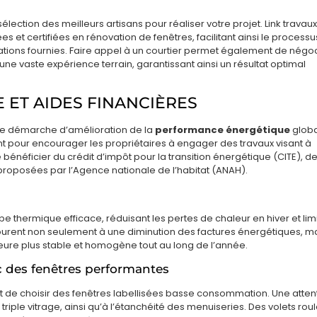
sélection des meilleurs artisans pour réaliser votre projet. Link travau
es et certifiées en rénovation de fenêtres, facilitant ainsi le process
tations fournies. Faire appel à un courtier permet également de négo
 une vaste expérience terrain, garantissant ainsi un résultat optimal
ET AIDES FINANCIÈRES
une démarche d’amélioration de la
performance énergétique
glob
ent pour encourager les propriétaires à engager des travaux visant à
 bénéficier du crédit d’impôt pour la transition énergétique (CITE), d
proposées par l’Agence nationale de l’habitat (ANAH).
 thermique efficace, réduisant les pertes de chaleur en hiver et lim
ourent non seulement à une diminution des factures énergétiques, m
eure plus stable et homogène tout au long de l’année.
c des fenêtres performantes
ent de choisir des fenêtres labellisées basse consommation. Une atten
 triple vitrage, ainsi qu’à l’étanchéité des menuiseries. Des volets rou