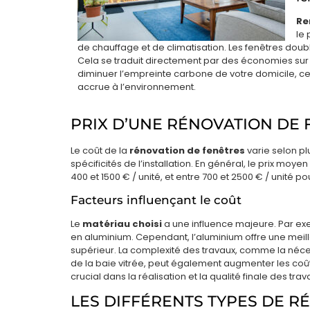
Re
le
de chauffage et de climatisation. Les fenêtres double
Cela se traduit directement par des économies sur v
diminuer l’empreinte carbone de votre domicile, ce 
accrue à l’environnement.
PRIX D’UNE RÉNOVATION DE 
Le coût de la
rénovation de fenêtres
varie selon pl
spécificités de l’installation. En général, le prix m
400 et 1500 € / unité, et entre 700 et 2500 € / unité 
Facteurs influençant le coût
Le
matériau choisi
a une influence majeure. Par ex
en aluminium. Cependant, l’aluminium offre une meilleu
supérieur. La complexité des travaux, comme la néce
de la baie vitrée, peut également augmenter les coûts.
crucial dans la réalisation et la qualité finale des trav
LES DIFFÉRENTS TYPES DE R