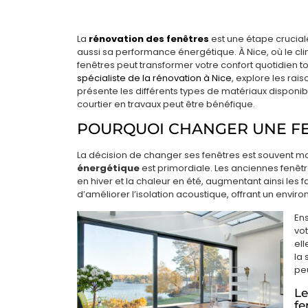
La
rénovation des fenêtres
est une étape crucial
aussi sa performance énergétique. À Nice, où le c
fenêtres peut transformer votre confort quotidien t
spécialiste de la rénovation à Nice
, explore les rai
présente les différents types de matériaux disponib
courtier en travaux peut être bénéfique.
POURQUOI CHANGER UNE FE
La décision de changer ses fenêtres est souvent mot
énergétique
est primordiale. Les anciennes fenêtr
en hiver et la chaleur en été, augmentant ainsi les
d’améliorer l’isolation acoustique, offrant un enviro
En
vo
ell
la 
peu
Le
fe