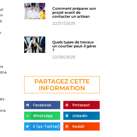
Comment préparer son
ur
projet avant de
on
contacter un artisan
e.
22/07/2025
n
Quels types de travaux
un courtier peut-il gérer
?
22/06/2025
es
ntre
PARTAGEZ CETTE
INFORMATION
les
Facebook
Pinterest
ons
WhatsApp
LinkedIn
X (ex-Twitter)
Reddit