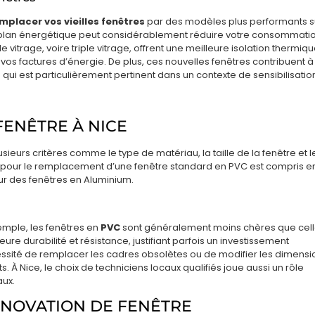
mplacer vos vieilles fenêtres
par des modèles plus performants s
 plan énergétique peut considérablement réduire votre consommati
 vitrage, voire triple vitrage, offrent une meilleure isolation thermiqu
os factures d’énergie. De plus, ces nouvelles fenêtres contribuent à
qui est particulièrement pertinent dans un contexte de sensibilisatio
FENÊTRE À NICE
usieurs critères comme le type de matériau, la taille de la fenêtre et l
oyen pour le remplacement d’une fenêtre standard en PVC est compris e
pour des fenêtres en Aluminium.
emple, les fenêtres en
PVC
sont généralement moins chères que cel
re durabilité et résistance, justifiant parfois un investissement
ssité de remplacer les cadres obsolètes ou de modifier les dimensi
 À Nice, le choix de techniciens locaux qualifiés joue aussi un rôle
aux.
ÉNOVATION DE FENÊTRE