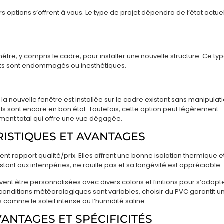
urs options s’offrent à vous. Le type de projet dépendra de l’état actue
tre, y compris le cadre, pour installer une nouvelle structure. Ce ty
ants sont endommagés ou inesthétiques.
 nouvelle fenêtre est installée sur le cadre existant sans manipulat
uels sont encore en bon état. Toutefois, cette option peut légèrement
ment total qui offre une vue dégagée.
RISTIQUES ET AVANTAGES
ent rapport qualité/prix. Elles offrent une bonne isolation thermique e
istant aux intempéries, ne rouille pas et sa longévité est appréciable.
ent être personnalisées avec divers coloris et finitions pour s’adapt
s conditions météorologiques sont variables, choisir du PVC garantit u
 comme le soleil intense ou l’humidité saline.
ANTAGES ET SPÉCIFICITÉS