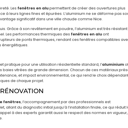
èreté. Les
fenêtres en alu
permettent de créer des ouvertures plus
 à leurs lignes fines et épurées. L’aluminium ne se déforme pas so
n avantage significatif dans une ville chaude comme Nice.
uis. Grâce à son revêtement en poudre, l’aluminium est très résistant 
nel. Les performances thermiques des
fenêtres en alu
ont
 rupteurs de ponts thermiques, rendant ces fenêtres compatibles av
s énergétiques.
pratique pour une utilisation résidentielle standard, l’
aluminium
of
les baies vitrées de grande dimension. Chacun de ces matériaux pré
intenance, et impact environnemental, ce qui rend le choix dépendan
niques de chaque projet.
 RÉNOVATION
e fenêtres
, l’accompagnement par des professionnels est
allant du diagnostic initial jusqu’à l’installation finale, ce qui réduit 
 appel à des experts garantit aussi le respect des normes en vigueur,
e.