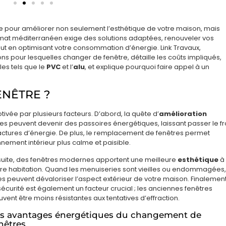
e pour améliorer non seulement l’esthétique de votre maison, mais
limat méditerranéen exige des solutions adaptées, renouveler vos
out en optimisant votre consommation d’énergie. Link Travaux,
sons pour lesquelles changer de fenêtre, détaille les coûts impliqués,
les tels que le
PVC
et l’
alu
, et explique pourquoi faire appel à un
NÊTRE ?
ivée par plusieurs facteurs. D’abord, la quête d’
amélioration
es peuvent devenir des passoires énergétiques, laissant passer le fr
 factures d’énergie. De plus, le remplacement de fenêtres permet
nnement intérieur plus calme et paisible.
suite, des fenêtres modernes apportent une meilleure
esthétique
à
tre habitation. Quand les menuiseries sont vieilles ou endommagées,
es peuvent dévaloriser l’aspect extérieur de votre maison. Finalement
sécurité est également un facteur crucial ; les anciennes fenêtres
vent être moins résistantes aux tentatives d’effraction.
s avantages énergétiques du changement de
nêtres