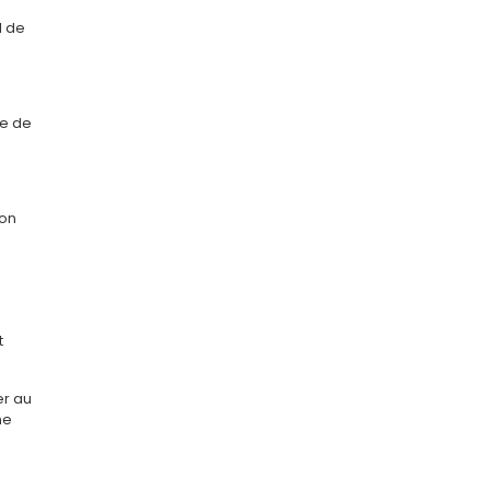
l de
pe de
ion
t
er au
ne