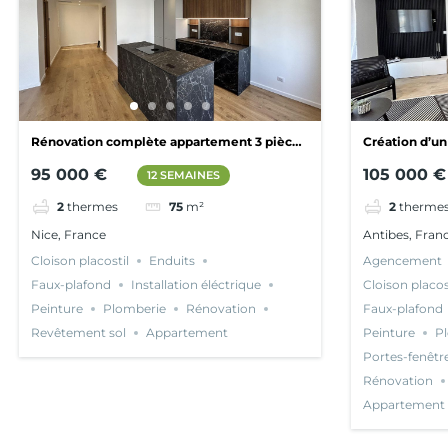
Rénovation complète appartement 3 pièces
Création d’un
Nice
95 000 €
105 000 €
12 SEMAINES
2
thermes
75
m²
2
therme
Nice, France
Antibes, Fran
Cloison placostil
Enduits
Agencement
Faux-plafond
Installation éléctrique
Cloison placos
Peinture
Plomberie
Rénovation
Faux-plafond
Revêtement sol
Appartement
Peinture
P
Portes-fenêtr
Rénovation
Appartement