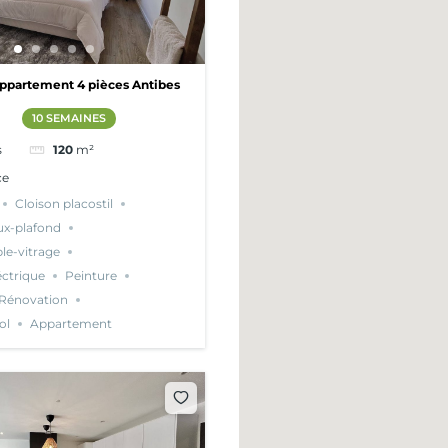
ppartement 4 pièces Antibes
10 SEMAINES
s
120
m²
ce
Cloison placostil
ux-plafond
le-vitrage
éctrique
Peinture
Rénovation
ol
Appartement