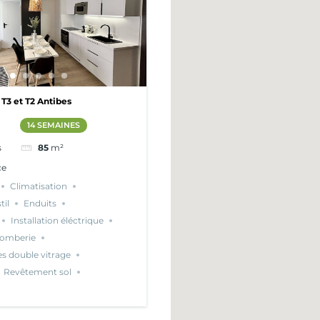
 T3 et T2 Antibes
14 SEMAINES
s
85
m²
ce
Climatisation
til
Enduits
Installation éléctrique
lomberie
es double vitrage
Revêtement sol