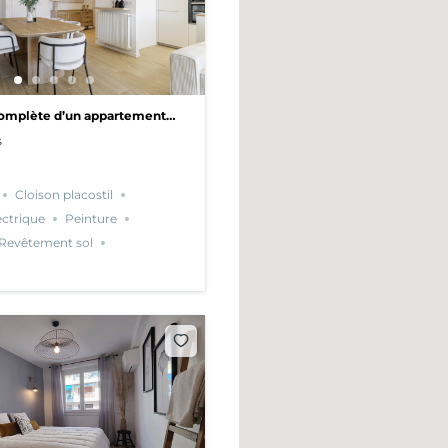
omplète d’un appartement
s
Cloison placostil
éctrique
Peinture
Revêtement sol