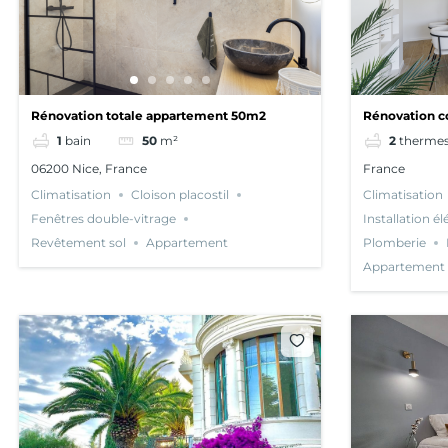
Rénovation totale appartement 50m2
Rénovation c
lumineux
1
bain
50
m²
2
therme
06200 Nice, France
France
Climatisation
Cloison placostil
Climatisation
Fenêtres double-vitrage
Installation él
Revêtement sol
Appartement
Plomberie
Appartement