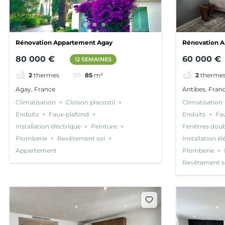
Rénovation Appartement Agay
Rénovation A
80 000 €
60 000 €
12 SEMAINES
2
thermes
85
m²
2
therme
Agay, France
Antibes, Fran
Climatisation
Cloison placostil
Climatisation
Enduits
Faux-plafond
Enduits
Fa
Installation éléctrique
Peinture
Fenêtres doub
Plomberie
Revêtement sol
Installation él
Appartement
Plomberie
Revêtement s