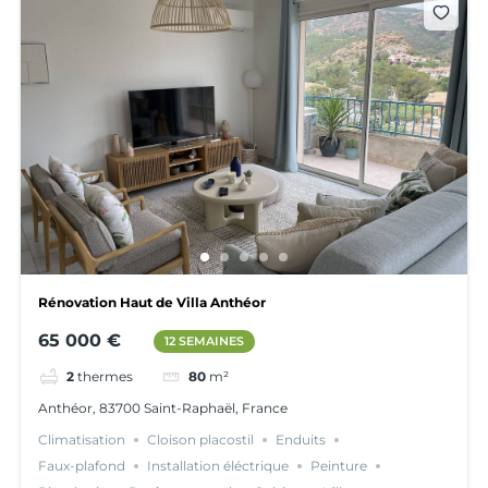
Rénovation Haut de Villa Anthéor
65 000 €
12 SEMAINES
2
thermes
80
m²
Anthéor, 83700 Saint-Raphaël, France
Climatisation
Cloison placostil
Enduits
Faux-plafond
Installation éléctrique
Peinture