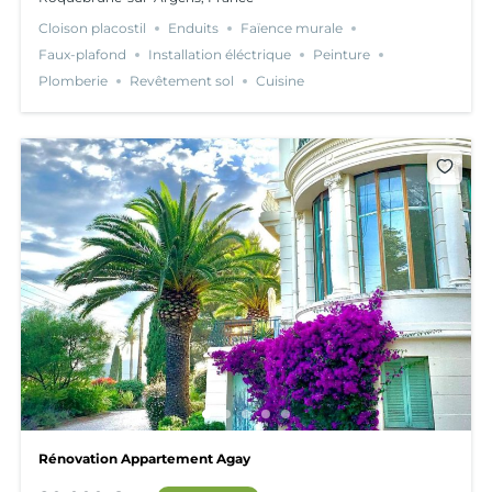
Cloison placostil
Enduits
Faïence murale
Faux-plafond
Installation éléctrique
Peinture
Plomberie
Revêtement sol
Cuisine
Rénovation Appartement Agay