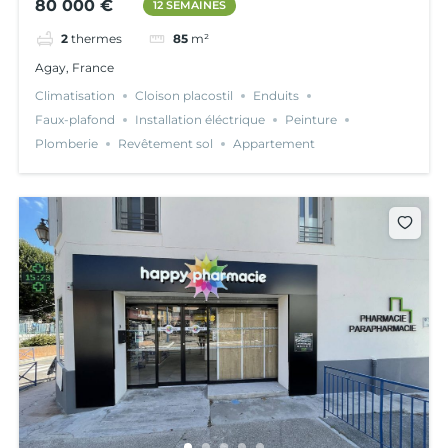
80 000 €
12 SEMAINES
2
thermes
85
m²
Agay, France
Climatisation
Cloison placostil
Enduits
Faux-plafond
Installation éléctrique
Peinture
Plomberie
Revêtement sol
Appartement