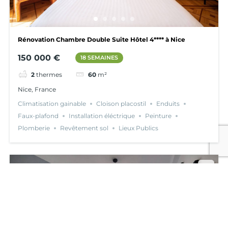
Rénovation Chambre Double Suite Hôtel 4**** à Nice
150 000 €
18 SEMAINES
2
thermes
60
m²
Nice, France
Climatisation gainable
Cloison placostil
Enduits
Faux-plafond
Installation éléctrique
Peinture
Plomberie
Revêtement sol
Lieux Publics