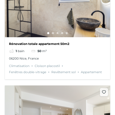
Rénovation totale appartement 50m2
1
bain
50
m²
06200 Nice, France
Climatisation
Cloison placostil
Fenêtres double-vitrage
Revêtement sol
Appartement